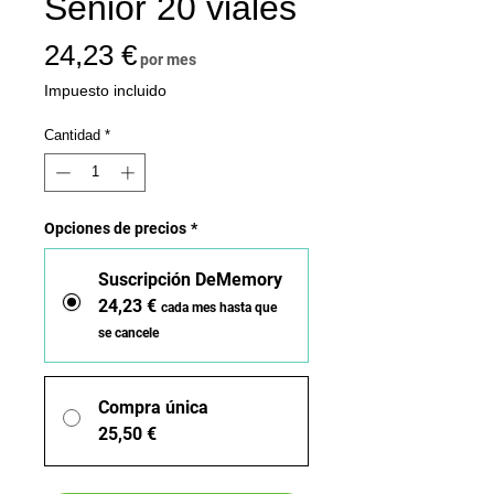
Senior 20 viales
Precio
24,23 €
por mes
Impuesto incluido
Cantidad
*
Opciones de precios
*
Suscripción DeMemory
24,23 €
cada mes hasta que
se cancele
Compra única
25,50 €