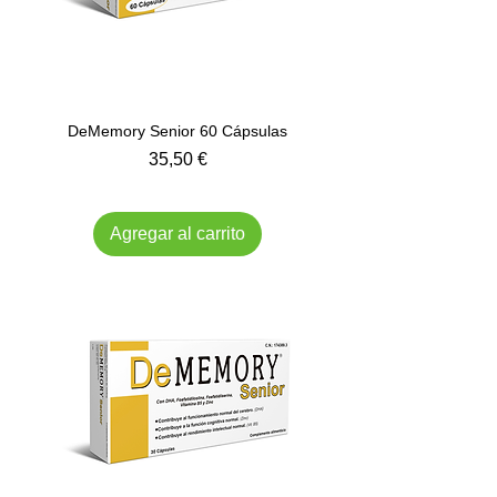
DeMemory Senior 60 Cápsulas
Precio
35,50 €
Impuesto incluido
Agregar al carrito