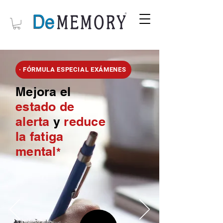
· FÓRMULA ESPECIAL EXÁMENES
Mejora el
estado de
alerta
y
reduce
la fatiga
mental
*