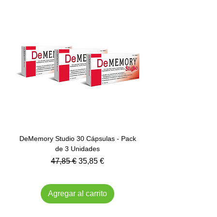
DeMemory Studio 30 Cápsulas - Pack
de 3 Unidades
Precio
Precio de oferta
47,85 €
35,85 €
Impuesto incluido
Agregar al carrito