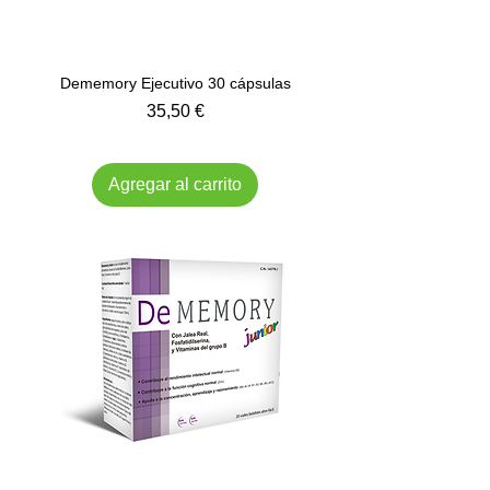
Dememory Ejecutivo 30 cápsulas
Precio
35,50 €
Impuesto incluido
Agregar al carrito