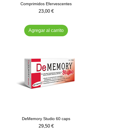
Comprimidos Efervescentes
Precio
23,00 €
Impuesto incluido
Agregar al carrito
DeMemory Studio 60 caps
Precio
29,50 €