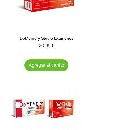
DeMemory Studio Exámenes
Precio
20,99 €
Impuesto incluido
Agregar al carrito