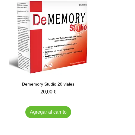
Dememory Studio 20 viales
Precio
20,00 €
Impuesto incluido
Agregar al carrito