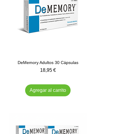
DeMemory Adultos 30 Cápsulas
Precio
18,95 €
Impuesto incluido
Agregar al carrito