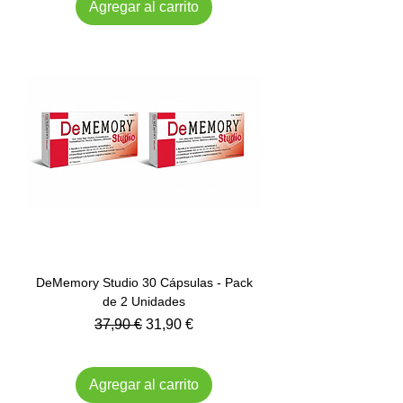
Agregar al carrito
DeMemory Studio 30 Cápsulas - Pack
de 2 Unidades
Precio
Precio de oferta
37,90 €
31,90 €
Impuesto incluido
Agregar al carrito