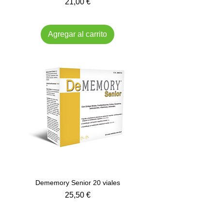
Precio
21,00 €
Impuesto incluido
Agregar al carrito
Dememory Senior 20 viales
Precio
25,50 €
Impuesto incluido