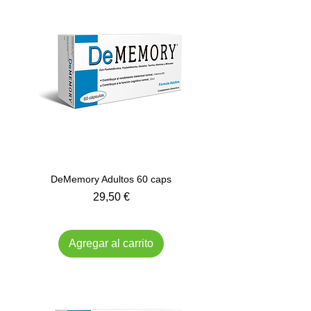
DeMemory Adultos 60 caps
Precio
29,50 €
Impuesto incluido
Agregar al carrito