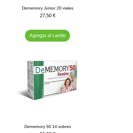
Dememory Junior 20 viales
Precio
27,50 €
Impuesto incluido
Agregar al carrito
Dememory 50 14 sobres