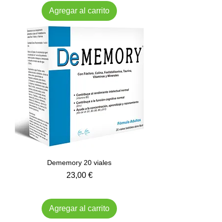
Agregar al carrito
Dememory 20 viales
Precio
23,00 €
Impuesto incluido
Agregar al carrito