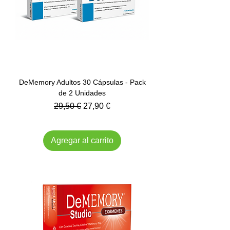
DeMemory Adultos 30 Cápsulas - Pack
de 2 Unidades
Precio
Precio de oferta
29,50 €
27,90 €
Impuesto incluido
Agregar al carrito