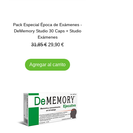
Pack Especial Época de Exámenes -
DeMemory Studio 30 Caps + Studio
Exámenes
Precio
Precio de oferta
31,85 €
29,90 €
Impuesto incluido
Agregar al carrito