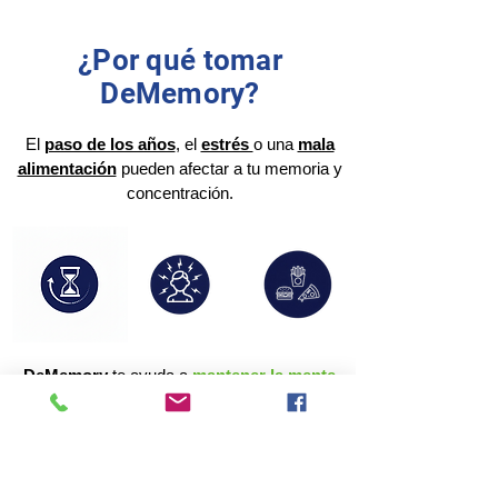
¿Por qué tomar
DeMemory?
El
paso de los años
, el
estrés
o una
mala
alimentación
pueden afectar a tu memoria y
concentración.
DeMemory
te ayuda a
mantener la mente
activa y en forma
, con ingredientes que
apoyan la función cognitiva y reducen la fatiga
mental.
Somos la
marca líder
en suplementos de