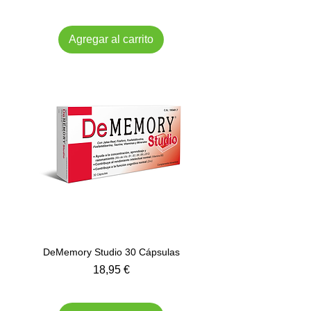
Impuesto incluido
Agregar al carrito
DeMemory Studio 30 Cápsulas
Precio
18,95 €
Impuesto incluido