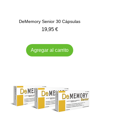
DeMemory Senior 30 Cápsulas
Precio
19,95 €
Impuesto incluido
Agregar al carrito