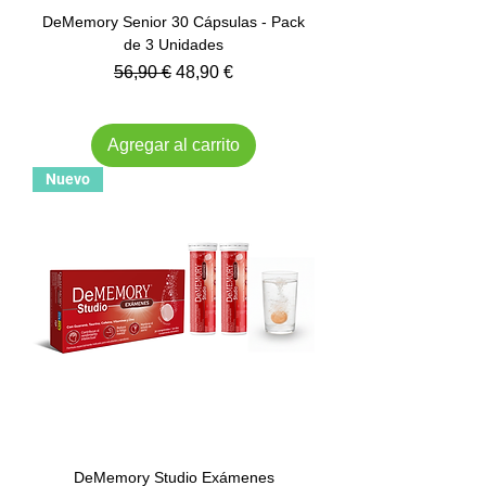
DeMemory Senior 30 Cápsulas - Pack
de 3 Unidades
Precio
Precio de oferta
56,90 €
48,90 €
Impuesto incluido
Agregar al carrito
Nuevo
DeMemory Studio Exámenes