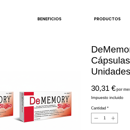
BENEFICIOS
PRODUCTOS
DeMemor
Cápsulas
Unidade
Prec
30,31 €
por me
Impuesto incluido
Cantidad
*