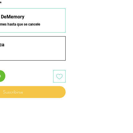
*
n DeMemory
 mes hasta que se cancele
ca
o
Suscribirse