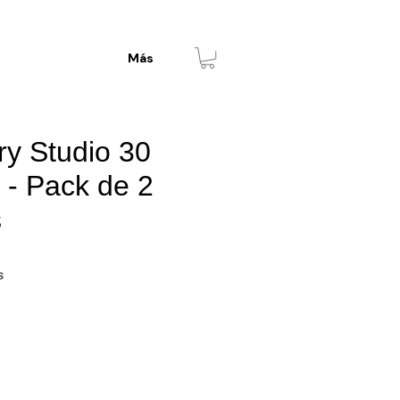
Más
y Studio 30
 - Pack de 2
s
io
s